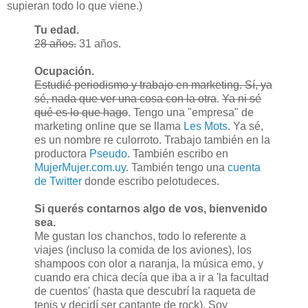
supieran todo lo que viene.)
Tu edad.
28 años.
31 años.
Ocupación.
Estudié periodismo y trabajo en marketing. Sí, ya
sé, nada que ver una cosa con la otra
.
Ya ni sé
qué es lo que hago
. Tengo una "empresa" de
marketing online que se llama
Les Mots
. Ya sé,
es un nombre re culorroto. Trabajo también en la
productora
Pseudo
. También escribo en
MujerMujer.com.uy
. También tengo una
cuenta
de Twitter
donde escribo pelotudeces.
Si querés contarnos algo de vos, bienvenido
sea.
Me gustan los chanchos, todo lo referente a
viajes (incluso la comida de los aviones), los
shampoos con olor a naranja, la música emo, y
cuando era chica decía que iba a ir a 'la facultad
de cuentos' (hasta que descubrí la raqueta de
tenis y decidí ser cantante de rock). Soy