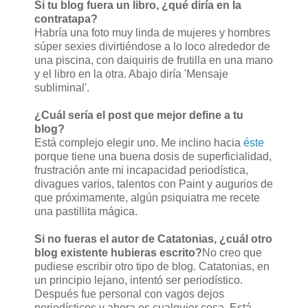
Si tu blog fuera un libro, ¿qué diría en la
contratapa?
Habría una foto muy linda de mujeres y hombres
súper sexies divirtiéndose a lo loco alrededor de
una piscina, con daiquiris de frutilla en una mano
y el libro en la otra. Abajo diría 'Mensaje
subliminal'.
¿Cuál sería el post que mejor define a tu
blog?
Está complejo elegir uno. Me inclino hacia
éste
porque tiene una buena dosis de superficialidad,
frustración ante mi incapacidad periodística,
divagues varios, talentos con Paint y augurios de
que próximamente, algún psiquiatra me recete
una pastillita mágica.
Si no fueras el autor de Catatonias, ¿cuál otro
blog existente hubieras escrito?
No creo que
pudiese escribir otro tipo de blog. Catatonias, en
un principio lejano, intentó ser periodístico.
Después fue personal con vagos dejos
periodísticos y ahora es cualquier cosa. Está