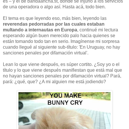
es – y el de bandaancha.st, donde se injurió a los servicios
de una operadora o algo así. Hasta acá, todo bien.
El tema es que leyendo eso, más bien, leyendo las
reverendas pedorradas por las cuales estaban
multando a internautas en Europa
, continué mi lectura
esperando algún buen merecido palo hacia quienes se
están tomando todo tan en serio. Imagínense mi sorpresa
cuando llegué al siguiente sub-título: 'En Uruguay, no hay
sanciones penales por difamación virtual'.
Lean lo que viene después, es súper cortito. ¿Soy yo o e
l
título y lo que viene después manifiestan que está mal que
no hayan sanciones penales por difamación virtual? Pará,
pará: ¿qué, que? ¿A mi alguien me está jodiendo
?