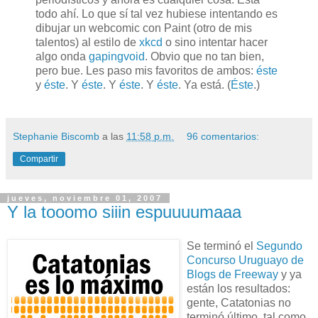
todo ahí. Lo que sí tal vez hubiese intentando es
dibujar un webcomic con Paint (otro de mis
talentos) al estilo de
xkcd
o sino intentar hacer
algo onda
gapingvoid
. Obvio que no tan bien,
pero bue. Les paso mis favoritos de ambos:
éste
y
éste
. Y
éste
. Y
éste
. Y
éste
. Ya está. (
Éste
.)
Stephanie Biscomb
a las
11:58 p.m.
96 comentarios:
Compartir
jueves, noviembre 01, 2007
Y la tooomo siiin espuuuumaaa
S
e terminó el
Segundo
Concurso Uruguayo de
Blogs de Freeway
y ya
están los resultados:
gente, Catatonias no
terminó último, tal como