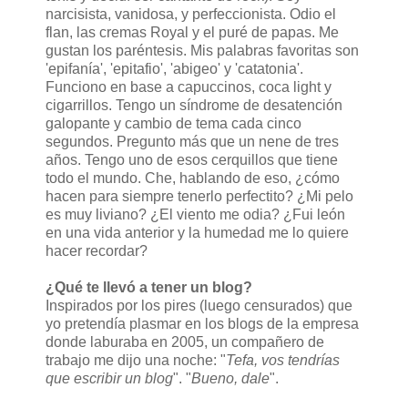
narcisista, vanidosa, y perfeccionista. Odio el
flan, las cremas Royal y el puré de papas. Me
gustan los paréntesis. Mis palabras favoritas son
'epifanía', 'epitafio', 'abigeo' y 'catatonia'.
Funciono en base a capuccinos, coca light y
cigarrillos. Tengo un síndrome de desatención
galopante y cambio de tema cada cinco
segundos. Pregunto más que un nene de tres
años. Tengo uno de esos cerquillos que tiene
todo el mundo. Che, hablando de eso, ¿cómo
hacen para siempre tenerlo perfectito? ¿Mi pelo
es muy liviano? ¿El viento me odia? ¿Fui león
en una vida anterior y la humedad me lo quiere
hacer recordar?
¿Qué te llevó a tener un blog?
Inspirados por los pires (luego censurados) que
yo pretendía plasmar en los blogs de la empresa
donde laburaba en 2005, un compañero de
trabajo me dijo una noche: "
Tefa, vos tendrías
que escribir un blog
". "
Bueno, dale
".