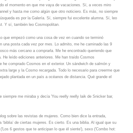
do el momento en que me vaya de vacaciones. Sí, a veces miro
annel y hasta me como algún que otro noticiero. Es más, no siempre
squeda es por la Galería. Sí, siempre fui excelente alumna. Sí,
leo
. Y sí, también leo Cosmopolitan.
 Lo que empezó como una cosa de vez en cuando se terminó
en una posta cada vez por mes. Lo admito, me he caminado las 9
iosco más cercano a comprarla. Me he encontrado queriendo que
. He leído ediciones anteriores. Me han traído Cosmos
 Me he comprado Cosmos en el exterior. Un sándwich de salmón y
 extra large y la Cosmo recargada. Todo lo nece
sario para creerme que
 dejado plantada en un país a océanos de distancia. Qué grande el
e siempre me miraba y decía 'You reelly reelly laik de Snicker bar,
blog sobre las revistas de mujeres. Como bien dice la entrada,
a ‘b
iblia’ de ciertas mujeres. Es cierto. Es una biblia. Al igual que su
 ('Los 6 gestos que te anticipan lo que él siente'), sexo ('Combo hot: