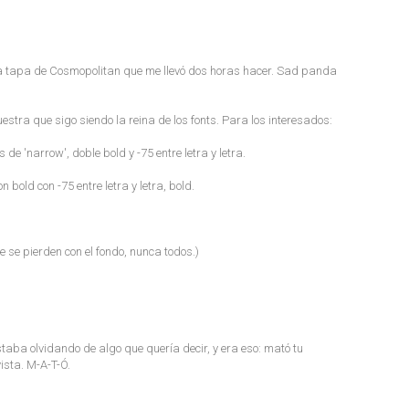
a tapa de Cosmopolitan que me llevó dos horas hacer. Sad panda
tra que sigo siendo la reina de los fonts. Para los interesados:
de 'narrow', doble bold y -75 entre letra y letra.
n bold con -75 entre letra y letra, bold.
 se pierden con el fondo, nunca todos.)
taba olvidando de algo que quería decir, y era eso: mató tu
ista. M-A-T-Ó.