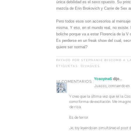
única debilidad es el sexo opuesto. Su princ
mezcla de Erin Brokovich y Carrie de Sex an
Pero todos esos son accesorios al mensaje p
misma. Y eso, en el mundo real, no existe. 
boliche porque va a estar Florencia de la V
Es perderse en un freak show del cual, secr
quiere ser normal?
PAYADO POR
STEPHANIE BISCOMB
A L
ETIQUETAS:
DIVAGUES
YosoyineS
dijo...
15 COMENTARIOS :
Juasss, concuerdo en q
Y creo que la última vez que leí la Co
como forma de excitación. Me imagino l
de risa.
Es de terror.
Je, toy leyendo en simultáneo el post