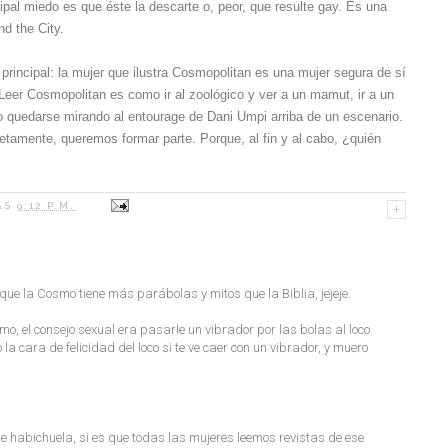
ipal miedo es que éste la descarte o, peor, que resulte gay. Es una
d the City.
rincipal: la mujer que ilustra Cosmopolitan es una mujer segura de sí
Leer Cosmopolitan es como ir al zoológico y ver a un mamut, ir a un
 o quedarse mirando al entourage de Dani Umpi arriba de un escenario.
etamente, queremos formar parte. Porque, al fin y al cabo, ¿quién
AS
9:12 P.M.
ue la Cosmo tiene más parábolas y mitos que la Biblia, jejeje.
smo, el consejo sexual era pasarle un vibrador por las bolas al loco
a cara de felicidad del loco si te ve caer con un vibrador, y muero
 de habichuela, si es que todas las mujeres leemos revistas de ese