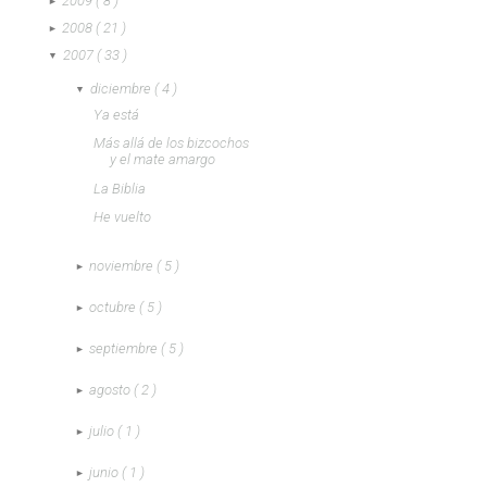
2009
( 8 )
►
2008
( 21 )
►
2007
( 33 )
▼
diciembre
( 4 )
▼
Ya está
Más allá de los bizcochos
y el mate amargo
La Biblia
He vuelto
noviembre
( 5 )
►
octubre
( 5 )
►
septiembre
( 5 )
►
agosto
( 2 )
►
julio
( 1 )
►
junio
( 1 )
►