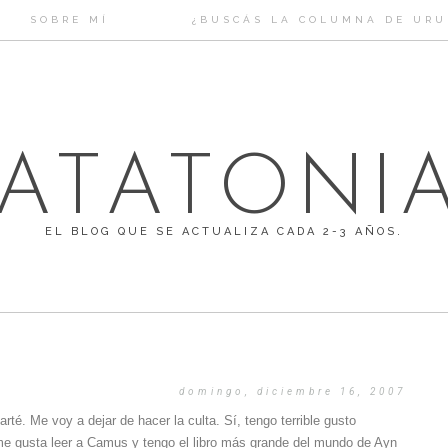
SOBRE MÍ
¿BUSCÁS LA COLUMNA DE URUF
ATATONI
EL BLOG QUE SE ACTUALIZA CADA 2-3 AÑOS.
domingo, diciembre 16, 2007
rté. Me voy a dejar de hacer la culta. Sí, tengo terrible gusto
me gusta leer a Camus y tengo el libro más grande del mundo de Ayn