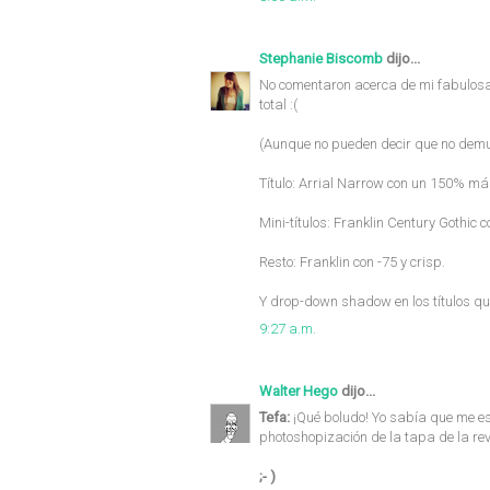
Stephanie Biscomb
dijo...
No comentaron acerca de mi fabulos
total :(
(Aunque no pueden decir que no demues
Título: Arrial Narrow con un 150% más 
Mini-títulos: Franklin Century Gothic co
Resto: Franklin con -75 y crisp.
Y drop-down shadow en los títulos que
9:27 a.m.
Walter Hego
dijo...
Tefa:
¡Qué boludo! Yo sabía que me es
photoshopización de la tapa de la rev
;- )