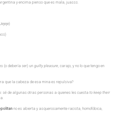
ne argentina y encima pienso que es mala, juasss.
ejeje)
ass)
 es (o debería ser) un
guilty pleasure
, carajo, y no lo que tengo en
tra que la cabeza de esa mina es repulsiva?
lo: sé de algunas otras personas a quienes les cuesta
to keep their
ia.
politan
no es abierta y asquerosamente racista, homofóbica,