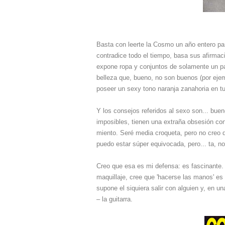
Basta con leerte la Cosmo un año entero par
contradice todo el tiempo, basa sus afirmac
expone ropa y conjuntos de solamente un pa
belleza que, bueno, no son buenos (por eje
poseer un sexy tono naranja zanahoria en tu 
Y los consejos referidos al sexo son... b
imposibles, tienen una extraña obsesión con
miento. Seré media croqueta, pero no creo 
puedo estar súper equivocada, pero... ta, no
Creo que esa es mi defensa: es fascinante
maquillaje, cree que 'hacerse las m
anos' es 
supone el siquiera salir con alguien y, en u
– la guitarra.