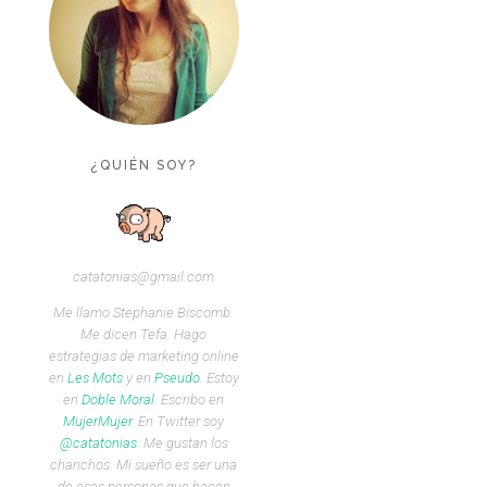
¿QUIÉN SOY?
catatonias@gmail.com
Me llamo Stephanie Biscomb.
Me dicen Tefa. Hago
estrategias de marketing online
en
Les Mots
y en
Pseudo
. Estoy
en
Doble Moral
. Escribo en
MujerMujer
. En Twitter soy
@catatonias
. Me gustan los
chanchos. Mi sueño es ser una
de esas personas que hacen