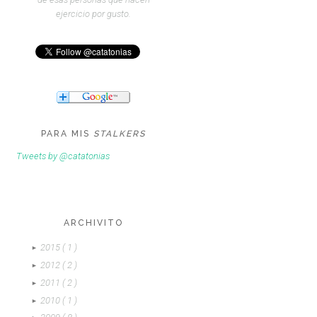
ejercicio por gusto.
PARA MIS
STALKERS
Tweets by @catatonias
ARCHIVITO
2015
( 1 )
►
2012
( 2 )
►
2011
( 2 )
►
2010
( 1 )
►