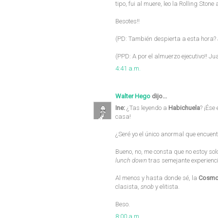
tipo, fui al muere, leo la Rolling Sto
Besotes!!
(PD: También despierta a esta hora? J
(PPD: A por el almuerzo ejecutivo!! Ju
4:41 a.m.
Walter Hego
dijo...
Ine:
¿Tas leyendo a
Habichuela
? ¡Ése
casa!
¿Seré yo el único anormal que encuen
Bueno, no, me consta que no estoy so
lunch down
tras semejante experienc
Al menos y hasta donde sé, la
Cosmo
clasista,
snob
y elitista.
Beso.
8:00 a.m.