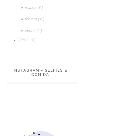
marzo
( 3 )
►
febrero
( 6 )
►
enero
( 1 )
►
2006
( 13 )
►
INSTAGRAM - SELFIES &
COMIDA