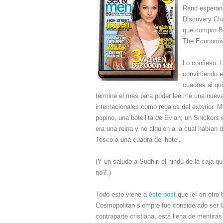
Rand espera
n
Disco
very Ch
que compro Bú
The Economist
Lo confieso.
convirtiendo 
cuadras al qu
termine el mes para poder leerme una nueva
internacionales como regalos del exterior.
pepino, una botellita de Evian, un Snickers
era una reina y no alguien a la cual habían
Tesco a una cuadra del hotel.
(Y un saludo a Sudhir, el hindú de la caja qu
no?'.)
Todo esto viene a
éste post
que leí en otro 
Cosmopolitan siempre fue considerado ser l
contraparte cristiana, está llena de mentiras