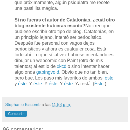
que próximamente, algún psiquiatra me recete
una pastillita mágica.
Si no fueras el autor de Catatonias, ¿cuál otro
blog existente hubieras escrito?
No creo que
pudiese escribir otro tipo de blog. Catatonias, en
un principio lejano, intentó ser periodístico.
Después fue personal con vagos dejos
periodísticos y ahora es cualquier cosa. Está
todo ahí. Lo que sí tal vez hubiese intentando es
dibujar un webcomic con Paint (otro de mis
talentos) al estilo de
xkcd
o sino intentar hacer
algo onda
gapingvoid
. Obvio que no tan bien,
pero bue. Les paso mis favoritos de ambos:
éste
y
éste
. Y
éste
. Y
éste
. Y
éste
. Ya está. (
Éste
.)
Stephanie Biscomb
a las
11:58 p.m.
Compartir
96 comentarios: