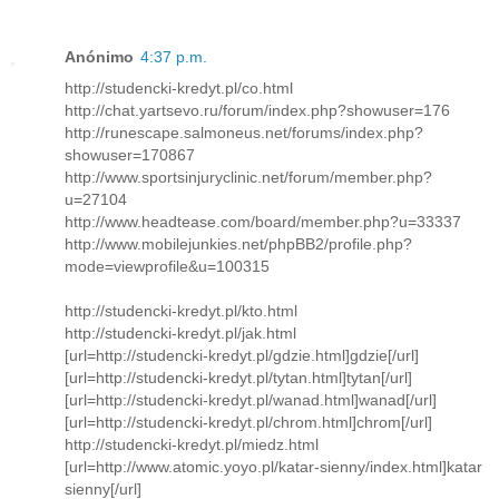
Anónimo
4:37 p.m.
http://studencki-kredyt.pl/co.html
http://chat.yartsevo.ru/forum/index.php?showuser=176
http://runescape.salmoneus.net/forums/index.php?
showuser=170867
http://www.sportsinjuryclinic.net/forum/member.php?
u=27104
http://www.headtease.com/board/member.php?u=33337
http://www.mobilejunkies.net/phpBB2/profile.php?
mode=viewprofile&u=100315
http://studencki-kredyt.pl/kto.html
http://studencki-kredyt.pl/jak.html
[url=http://studencki-kredyt.pl/gdzie.html]gdzie[/url]
[url=http://studencki-kredyt.pl/tytan.html]tytan[/url]
[url=http://studencki-kredyt.pl/wanad.html]wanad[/url]
[url=http://studencki-kredyt.pl/chrom.html]chrom[/url]
http://studencki-kredyt.pl/miedz.html
[url=http://www.atomic.yoyo.pl/katar-sienny/index.html]katar
sienny[/url]