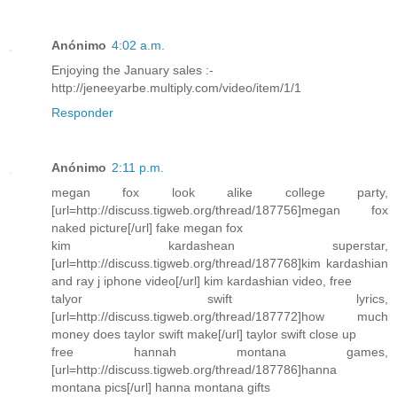
Anónimo
4:02 a.m.
Enjoying the January sales :-
http://jeneeyarbe.multiply.com/video/item/1/1
Responder
Anónimo
2:11 p.m.
megan fox look alike college party,
[url=http://discuss.tigweb.org/thread/187756]megan fox
naked picture[/url] fake megan fox
kim kardashean superstar,
[url=http://discuss.tigweb.org/thread/187768]kim kardashian
and ray j iphone video[/url] kim kardashian video, free
talyor swift lyrics,
[url=http://discuss.tigweb.org/thread/187772]how much
money does taylor swift make[/url] taylor swift close up
free hannah montana games,
[url=http://discuss.tigweb.org/thread/187786]hanna
montana pics[/url] hanna montana gifts