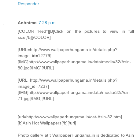
Responder
Anónimo
7:28 p.m.
[COLOR="Red"][B]Click on the pictures to view in full
size[/B][/COLOR]
[URL=http://www.wallpaperhungama.in/details.php?
image_id=12779]
[IMG]http://www.wallpaperhungama.in/data/media/32/Asin-
80.jpg[/IMG][/URL]
[URL=http://www.wallpaperhungama.in/details.php?
image_id=7237]
[IMG]http://www.wallpaperhungama.in/data/media/32/Asin-
71.jpg[/IMG][/URL]
[url=http://www.wallpaperhungama.in/cat-Asin-32.htm]
[b]Asin Hot Wallpapers[/b][/url]
Photo gallery at t WallpaperHungama.in is dedicated to Asin