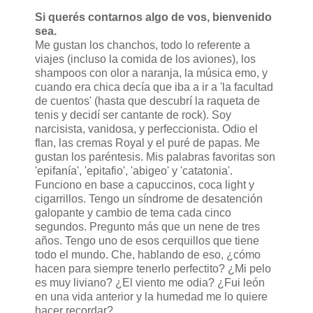
Si querés contarnos algo de vos, bienvenido
sea.
Me gustan los chanchos, todo lo referente a
viajes (incluso la comida de los aviones), los
shampoos con olor a naranja, la música emo, y
cuando era chica decía que iba a ir a 'la facultad
de cuentos' (hasta que descubrí la raqueta de
tenis y decidí ser cantante de rock). Soy
narcisista, vanidosa, y perfeccionista. Odio el
flan, las cremas Royal y el puré de papas. Me
gustan los paréntesis. Mis palabras favoritas son
'epifanía', 'epitafio', 'abigeo' y 'catatonia'.
Funciono en base a capuccinos, coca light y
cigarrillos. Tengo un síndrome de desatención
galopante y cambio de tema cada cinco
segundos. Pregunto más que un nene de tres
años. Tengo uno de esos cerquillos que tiene
todo el mundo. Che, hablando de eso, ¿cómo
hacen para siempre tenerlo perfectito? ¿Mi pelo
es muy liviano? ¿El viento me odia? ¿Fui león
en una vida anterior y la humedad me lo quiere
hacer recordar?