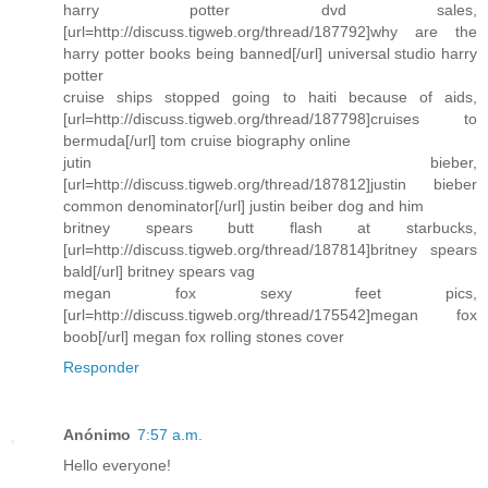
harry potter dvd sales,
[url=http://discuss.tigweb.org/thread/187792]why are the
harry potter books being banned[/url] universal studio harry
potter
cruise ships stopped going to haiti because of aids,
[url=http://discuss.tigweb.org/thread/187798]cruises to
bermuda[/url] tom cruise biography online
jutin bieber,
[url=http://discuss.tigweb.org/thread/187812]justin bieber
common denominator[/url] justin beiber dog and him
britney spears butt flash at starbucks,
[url=http://discuss.tigweb.org/thread/187814]britney spears
bald[/url] britney spears vag
megan fox sexy feet pics,
[url=http://discuss.tigweb.org/thread/175542]megan fox
boob[/url] megan fox rolling stones cover
Responder
Anónimo
7:57 a.m.
Hello everyone!