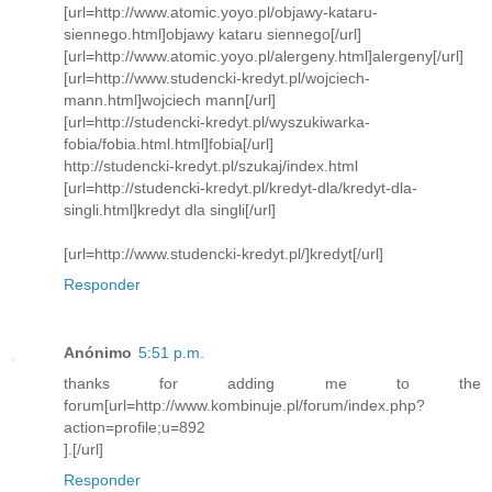
[url=http://www.atomic.yoyo.pl/objawy-kataru-
siennego.html]objawy kataru siennego[/url]
[url=http://www.atomic.yoyo.pl/alergeny.html]alergeny[/url]
[url=http://www.studencki-kredyt.pl/wojciech-
mann.html]wojciech mann[/url]
[url=http://studencki-kredyt.pl/wyszukiwarka-
fobia/fobia.html.html]fobia[/url]
http://studencki-kredyt.pl/szukaj/index.html
[url=http://studencki-kredyt.pl/kredyt-dla/kredyt-dla-
singli.html]kredyt dla singli[/url]
[url=http://www.studencki-kredyt.pl/]kredyt[/url]
Responder
Anónimo
5:51 p.m.
thanks for adding me to the
forum[url=http://www.kombinuje.pl/forum/index.php?
action=profile;u=892
].[/url]
Responder