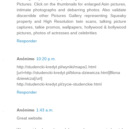
Pictures. Click on the thumbnails for enlarged Asin pictures,
intimate photographs and debarring photos. Also validate
discernible other Pictures Gallery representing Squeaky
property and High Resolution twin scans, talking picture
captures, talkie promos, wallpapers, hollywood & bollywood
pictures, photos of actresses and celebrities
Responder
Anónimo
10:20 p.m.
http://studencki-kredyt.pl/wyniki/mapa1.html
[url=http://studencki-kredyt.pl/blona-dziewicza.html]Blona
dziewicza[/url]
http://studencki-kredyt.pl/zycie-studenckie.html
Responder
Anónimo
1:43 a.m.
Great website.