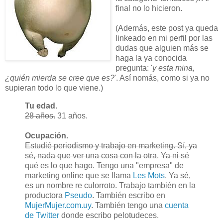
final no lo hicieron.
(Además, este post ya queda
linkeado en mi perfil por las
dudas que alguien más se
haga la ya conocida
pregunta: '
y esta mina,
¿quién mierda se cree que es?
'. Así nomás, como si ya no
supieran todo lo que viene.)
Tu edad.
28 años.
31 años.
Ocupación.
Estudié periodismo y trabajo en marketing. Sí, ya
sé, nada que ver una cosa con la otra
.
Ya ni sé
qué es lo que hago
. Tengo una "empresa" de
marketing online que se llama
Les Mots
. Ya sé,
es un nombre re culorroto. Trabajo también en la
productora
Pseudo
. También escribo en
MujerMujer.com.uy
. También tengo una
cuenta
de Twitter
donde escribo pelotudeces.