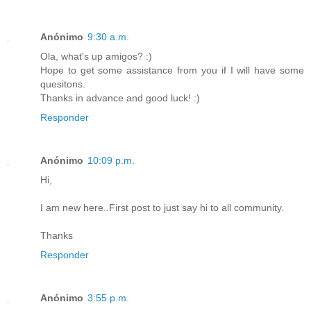
Anónimo
9:30 a.m.
Ola, what's up amigos? :)
Hope to get some assistance from you if I will have some
quesitons.
Thanks in advance and good luck! :)
Responder
Anónimo
10:09 p.m.
Hi,
I am new here..First post to just say hi to all community.
Thanks
Responder
Anónimo
3:55 p.m.