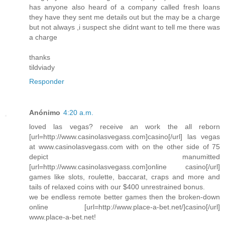
has anyone also heard of a company called fresh loans
they have they sent me details out but the may be a charge
but not always ,i suspect she didnt want to tell me there was
a charge
thanks
tildviady
Responder
Anónimo
4:20 a.m.
loved las vegas? receive an work the all reborn
[url=http://www.casinolasvegass.com]casino[/url] las vegas
at www.casinolasvegass.com with on the other side of 75
depict manumitted
[url=http://www.casinolasvegass.com]online casino[/url]
games like slots, roulette, baccarat, craps and more and
tails of relaxed coins with our $400 unrestrained bonus.
we be endless remote better games then the broken-down
online [url=http://www.place-a-bet.net/]casino[/url]
www.place-a-bet.net!