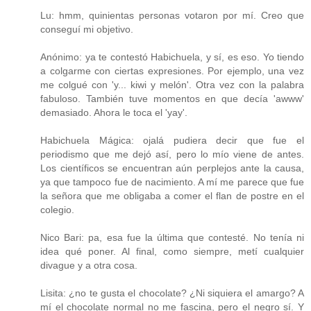
Lu: hmm, quinientas personas votaron por mí. Creo que
conseguí mi objetivo.
Anónimo: ya te contestó Habichuela, y sí, es eso. Yo tiendo
a colgarme con ciertas expresiones. Por ejemplo, una vez
me colgué con 'y... kiwi y melón'. Otra vez con la palabra
fabuloso. También tuve momentos en que decía 'awww'
demasiado. Ahora le toca el 'yay'.
Habichuela Mágica: ojalá pudiera decir que fue el
periodismo que me dejó así, pero lo mío viene de antes.
Los científicos se encuentran aún perplejos ante la causa,
ya que tampoco fue de nacimiento. A mí me parece que fue
la señora que me obligaba a comer el flan de postre en el
colegio.
Nico Bari: pa, esa fue la última que contesté. No tenía ni
idea qué poner. Al final, como siempre, metí cualquier
divague y a otra cosa.
Lisita: ¿no te gusta el chocolate? ¿Ni siquiera el amargo? A
mí el chocolate normal no me fascina, pero el negro sí. Y