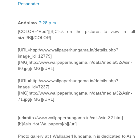
Responder
Anónimo
7:28 p.m.
[COLOR="Red"][B]Click on the pictures to view in full
size[/B][/COLOR]
[URL=http://www.wallpaperhungama.in/details.php?
image_id=12779]
[IMG]http://www.wallpaperhungama.in/data/media/32/Asin-
80.jpg[/IMG][/URL]
[URL=http://www.wallpaperhungama.in/details.php?
image_id=7237]
[IMG]http://www.wallpaperhungama.in/data/media/32/Asin-
71.jpg[/IMG][/URL]
[url=http://www.wallpaperhungama.in/cat-Asin-32.htm]
[b]Asin Hot Wallpapers[/b][/url]
Photo gallery at t WallpaperHungama.in is dedicated to Asin