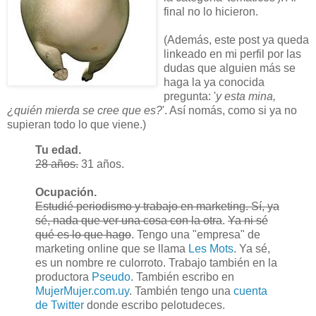
final no lo hicieron.
(Además, este post ya queda
linkeado en mi perfil por las
dudas que alguien más se
haga la ya conocida
pregunta: '
y esta mina,
¿quién mierda se cree que es?
'. Así nomás, como si ya no
supieran todo lo que viene.)
Tu edad.
28 años.
31 años.
Ocupación.
Estudié periodismo y trabajo en marketing. Sí, ya
sé, nada que ver una cosa con la otra
.
Ya ni sé
qué es lo que hago
. Tengo una "empresa" de
marketing online que se llama
Les Mots
. Ya sé,
es un nombre re culorroto. Trabajo también en la
productora
Pseudo
. También escribo en
MujerMujer.com.uy
. También tengo una
cuenta
de Twitter
donde escribo pelotudeces.