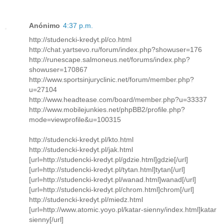
Anónimo
4:37 p.m.
http://studencki-kredyt.pl/co.html
http://chat.yartsevo.ru/forum/index.php?showuser=176
http://runescape.salmoneus.net/forums/index.php?
showuser=170867
http://www.sportsinjuryclinic.net/forum/member.php?
u=27104
http://www.headtease.com/board/member.php?u=33337
http://www.mobilejunkies.net/phpBB2/profile.php?
mode=viewprofile&u=100315
http://studencki-kredyt.pl/kto.html
http://studencki-kredyt.pl/jak.html
[url=http://studencki-kredyt.pl/gdzie.html]gdzie[/url]
[url=http://studencki-kredyt.pl/tytan.html]tytan[/url]
[url=http://studencki-kredyt.pl/wanad.html]wanad[/url]
[url=http://studencki-kredyt.pl/chrom.html]chrom[/url]
http://studencki-kredyt.pl/miedz.html
[url=http://www.atomic.yoyo.pl/katar-sienny/index.html]katar
sienny[/url]