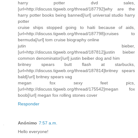
harry potter dvd sales,
[url=http://discuss.tigweb.org/thread/187792]why are the
harry potter books being banned[/url] universal studio harry
potter
cruise ships stopped going to haiti because of aids,
[url=http://discuss.tigweb.org/thread/187798]cruises to
bermuda[/url] tom cruise biography online
jutin bieber,
[url=http://discuss.tigweb.org/thread/187812]justin bieber
common denominator[/url] justin beiber dog and him
britney spears butt flash at starbucks,
[url=http://discuss.tigweb.org/thread/187814]britney spears
bald[/url] britney spears vag
megan fox sexy feet pics,
[url=http://discuss.tigweb.org/thread/175542]megan fox
boob[/url] megan fox rolling stones cover
Responder
Anónimo
7:57 a.m.
Hello everyone!