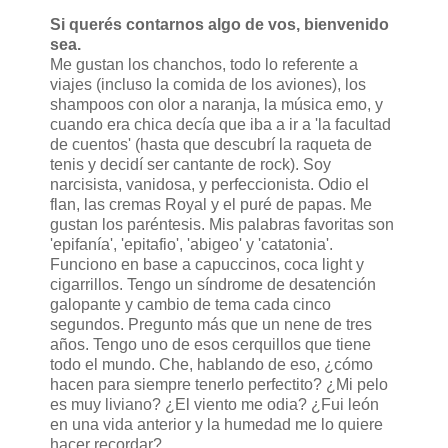
Si querés contarnos algo de vos, bienvenido
sea.
Me gustan los chanchos, todo lo referente a
viajes (incluso la comida de los aviones), los
shampoos con olor a naranja, la música emo, y
cuando era chica decía que iba a ir a 'la facultad
de cuentos' (hasta que descubrí la raqueta de
tenis y decidí ser cantante de rock). Soy
narcisista, vanidosa, y perfeccionista. Odio el
flan, las cremas Royal y el puré de papas. Me
gustan los paréntesis. Mis palabras favoritas son
'epifanía', 'epitafio', 'abigeo' y 'catatonia'.
Funciono en base a capuccinos, coca light y
cigarrillos. Tengo un síndrome de desatención
galopante y cambio de tema cada cinco
segundos. Pregunto más que un nene de tres
años. Tengo uno de esos cerquillos que tiene
todo el mundo. Che, hablando de eso, ¿cómo
hacen para siempre tenerlo perfectito? ¿Mi pelo
es muy liviano? ¿El viento me odia? ¿Fui león
en una vida anterior y la humedad me lo quiere
hacer recordar?