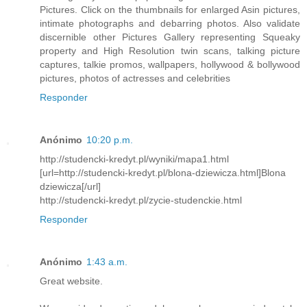
Pictures. Click on the thumbnails for enlarged Asin pictures,
intimate photographs and debarring photos. Also validate
discernible other Pictures Gallery representing Squeaky
property and High Resolution twin scans, talking picture
captures, talkie promos, wallpapers, hollywood & bollywood
pictures, photos of actresses and celebrities
Responder
Anónimo
10:20 p.m.
http://studencki-kredyt.pl/wyniki/mapa1.html
[url=http://studencki-kredyt.pl/blona-dziewicza.html]Blona
dziewicza[/url]
http://studencki-kredyt.pl/zycie-studenckie.html
Responder
Anónimo
1:43 a.m.
Great website.