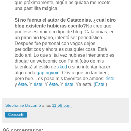
que próximamente, algún psiquiatra me recete
una pastillita mágica.
Si no fueras el autor de Catatonias, ¿cuál otro
blog existente hubieras escrito?
No creo que
pudiese escribir otro tipo de blog. Catatonias, en
un principio lejano, intentó ser periodístico.
Después fue personal con vagos dejos
periodísticos y ahora es cualquier cosa. Está
todo ahí. Lo que sí tal vez hubiese intentando es
dibujar un webcomic con Paint (otro de mis
talentos) al estilo de
xkcd
o sino intentar hacer
algo onda
gapingvoid
. Obvio que no tan bien,
pero bue. Les paso mis favoritos de ambos:
éste
y
éste
. Y
éste
. Y
éste
. Y
éste
. Ya está. (
Éste
.)
Stephanie Biscomb
a las
11:58 p.m.
Compartir
96 comentarios: