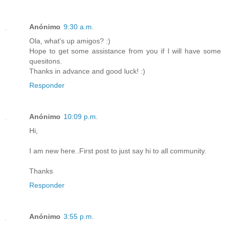
Anónimo
9:30 a.m.
Ola, what's up amigos? :)
Hope to get some assistance from you if I will have some
quesitons.
Thanks in advance and good luck! :)
Responder
Anónimo
10:09 p.m.
Hi,
I am new here..First post to just say hi to all community.
Thanks
Responder
Anónimo
3:55 p.m.