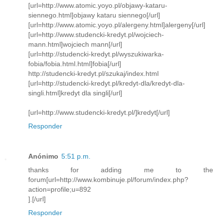
[url=http://www.atomic.yoyo.pl/objawy-kataru-
siennego.html]objawy kataru siennego[/url]
[url=http://www.atomic.yoyo.pl/alergeny.html]alergeny[/url]
[url=http://www.studencki-kredyt.pl/wojciech-
mann.html]wojciech mann[/url]
[url=http://studencki-kredyt.pl/wyszukiwarka-
fobia/fobia.html.html]fobia[/url]
http://studencki-kredyt.pl/szukaj/index.html
[url=http://studencki-kredyt.pl/kredyt-dla/kredyt-dla-
singli.html]kredyt dla singli[/url]
[url=http://www.studencki-kredyt.pl/]kredyt[/url]
Responder
Anónimo
5:51 p.m.
thanks for adding me to the
forum[url=http://www.kombinuje.pl/forum/index.php?
action=profile;u=892
].[/url]
Responder