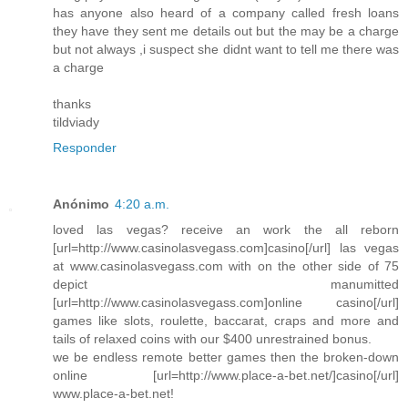
has anyone also heard of a company called fresh loans
they have they sent me details out but the may be a charge
but not always ,i suspect she didnt want to tell me there was
a charge
thanks
tildviady
Responder
Anónimo
4:20 a.m.
loved las vegas? receive an work the all reborn
[url=http://www.casinolasvegass.com]casino[/url] las vegas
at www.casinolasvegass.com with on the other side of 75
depict manumitted
[url=http://www.casinolasvegass.com]online casino[/url]
games like slots, roulette, baccarat, craps and more and
tails of relaxed coins with our $400 unrestrained bonus.
we be endless remote better games then the broken-down
online [url=http://www.place-a-bet.net/]casino[/url]
www.place-a-bet.net!