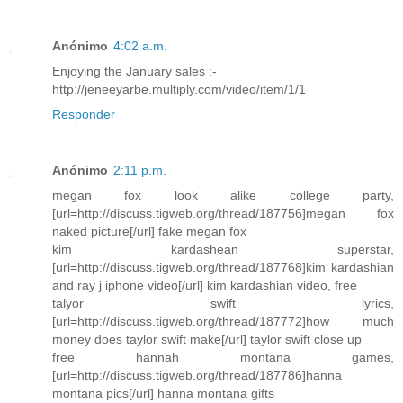
Anónimo
4:02 a.m.
Enjoying the January sales :-
http://jeneeyarbe.multiply.com/video/item/1/1
Responder
Anónimo
2:11 p.m.
megan fox look alike college party,
[url=http://discuss.tigweb.org/thread/187756]megan fox
naked picture[/url] fake megan fox
kim kardashean superstar,
[url=http://discuss.tigweb.org/thread/187768]kim kardashian
and ray j iphone video[/url] kim kardashian video, free
talyor swift lyrics,
[url=http://discuss.tigweb.org/thread/187772]how much
money does taylor swift make[/url] taylor swift close up
free hannah montana games,
[url=http://discuss.tigweb.org/thread/187786]hanna
montana pics[/url] hanna montana gifts