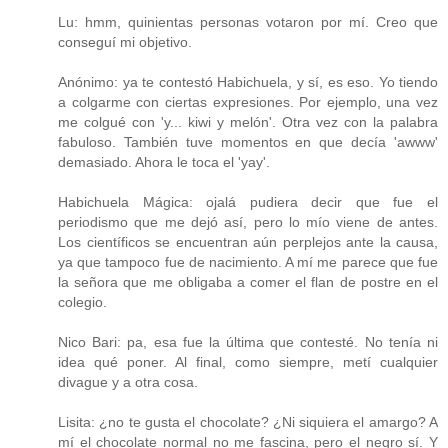
Lu: hmm, quinientas personas votaron por mí. Creo que
conseguí mi objetivo.
Anónimo: ya te contestó Habichuela, y sí, es eso. Yo tiendo
a colgarme con ciertas expresiones. Por ejemplo, una vez
me colgué con 'y... kiwi y melón'. Otra vez con la palabra
fabuloso. También tuve momentos en que decía 'awww'
demasiado. Ahora le toca el 'yay'.
Habichuela Mágica: ojalá pudiera decir que fue el
periodismo que me dejó así, pero lo mío viene de antes.
Los científicos se encuentran aún perplejos ante la causa,
ya que tampoco fue de nacimiento. A mí me parece que fue
la señora que me obligaba a comer el flan de postre en el
colegio.
Nico Bari: pa, esa fue la última que contesté. No tenía ni
idea qué poner. Al final, como siempre, metí cualquier
divague y a otra cosa.
Lisita: ¿no te gusta el chocolate? ¿Ni siquiera el amargo? A
mí el chocolate normal no me fascina, pero el negro sí. Y