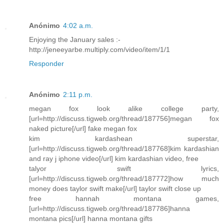
Anónimo
4:02 a.m.
Enjoying the January sales :-
http://jeneeyarbe.multiply.com/video/item/1/1
Responder
Anónimo
2:11 p.m.
megan fox look alike college party,
[url=http://discuss.tigweb.org/thread/187756]megan fox
naked picture[/url] fake megan fox
kim kardashean superstar,
[url=http://discuss.tigweb.org/thread/187768]kim kardashian
and ray j iphone video[/url] kim kardashian video, free
talyor swift lyrics,
[url=http://discuss.tigweb.org/thread/187772]how much
money does taylor swift make[/url] taylor swift close up
free hannah montana games,
[url=http://discuss.tigweb.org/thread/187786]hanna
montana pics[/url] hanna montana gifts