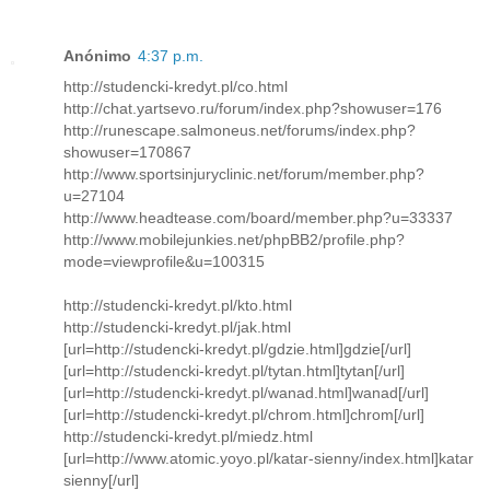
Anónimo
4:37 p.m.
http://studencki-kredyt.pl/co.html
http://chat.yartsevo.ru/forum/index.php?showuser=176
http://runescape.salmoneus.net/forums/index.php?
showuser=170867
http://www.sportsinjuryclinic.net/forum/member.php?
u=27104
http://www.headtease.com/board/member.php?u=33337
http://www.mobilejunkies.net/phpBB2/profile.php?
mode=viewprofile&u=100315
http://studencki-kredyt.pl/kto.html
http://studencki-kredyt.pl/jak.html
[url=http://studencki-kredyt.pl/gdzie.html]gdzie[/url]
[url=http://studencki-kredyt.pl/tytan.html]tytan[/url]
[url=http://studencki-kredyt.pl/wanad.html]wanad[/url]
[url=http://studencki-kredyt.pl/chrom.html]chrom[/url]
http://studencki-kredyt.pl/miedz.html
[url=http://www.atomic.yoyo.pl/katar-sienny/index.html]katar
sienny[/url]