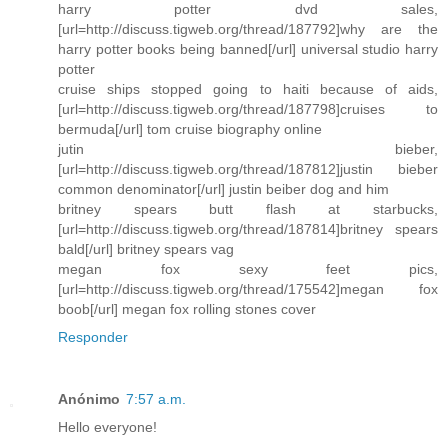
harry potter dvd sales,
[url=http://discuss.tigweb.org/thread/187792]why are the
harry potter books being banned[/url] universal studio harry
potter
cruise ships stopped going to haiti because of aids,
[url=http://discuss.tigweb.org/thread/187798]cruises to
bermuda[/url] tom cruise biography online
jutin bieber,
[url=http://discuss.tigweb.org/thread/187812]justin bieber
common denominator[/url] justin beiber dog and him
britney spears butt flash at starbucks,
[url=http://discuss.tigweb.org/thread/187814]britney spears
bald[/url] britney spears vag
megan fox sexy feet pics,
[url=http://discuss.tigweb.org/thread/175542]megan fox
boob[/url] megan fox rolling stones cover
Responder
Anónimo
7:57 a.m.
Hello everyone!