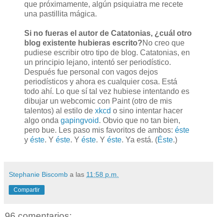
que próximamente, algún psiquiatra me recete
una pastillita mágica.
Si no fueras el autor de Catatonias, ¿cuál otro
blog existente hubieras escrito?
No creo que
pudiese escribir otro tipo de blog. Catatonias, en
un principio lejano, intentó ser periodístico.
Después fue personal con vagos dejos
periodísticos y ahora es cualquier cosa. Está
todo ahí. Lo que sí tal vez hubiese intentando es
dibujar un webcomic con Paint (otro de mis
talentos) al estilo de
xkcd
o sino intentar hacer
algo onda
gapingvoid
. Obvio que no tan bien,
pero bue. Les paso mis favoritos de ambos:
éste
y
éste
. Y
éste
. Y
éste
. Y
éste
. Ya está. (
Éste
.)
Stephanie Biscomb
a las
11:58 p.m.
Compartir
96 comentarios: