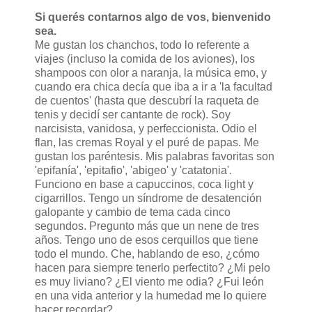
Si querés contarnos algo de vos, bienvenido
sea.
Me gustan los chanchos, todo lo referente a
viajes (incluso la comida de los aviones), los
shampoos con olor a naranja, la música emo, y
cuando era chica decía que iba a ir a 'la facultad
de cuentos' (hasta que descubrí la raqueta de
tenis y decidí ser cantante de rock). Soy
narcisista, vanidosa, y perfeccionista. Odio el
flan, las cremas Royal y el puré de papas. Me
gustan los paréntesis. Mis palabras favoritas son
'epifanía', 'epitafio', 'abigeo' y 'catatonia'.
Funciono en base a capuccinos, coca light y
cigarrillos. Tengo un síndrome de desatención
galopante y cambio de tema cada cinco
segundos. Pregunto más que un nene de tres
años. Tengo uno de esos cerquillos que tiene
todo el mundo. Che, hablando de eso, ¿cómo
hacen para siempre tenerlo perfectito? ¿Mi pelo
es muy liviano? ¿El viento me odia? ¿Fui león
en una vida anterior y la humedad me lo quiere
hacer recordar?