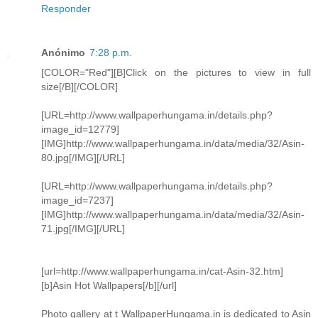
Responder
Anónimo
7:28 p.m.
[COLOR="Red"][B]Click on the pictures to view in full
size[/B][/COLOR]
[URL=http://www.wallpaperhungama.in/details.php?
image_id=12779]
[IMG]http://www.wallpaperhungama.in/data/media/32/Asin-
80.jpg[/IMG][/URL]
[URL=http://www.wallpaperhungama.in/details.php?
image_id=7237]
[IMG]http://www.wallpaperhungama.in/data/media/32/Asin-
71.jpg[/IMG][/URL]
[url=http://www.wallpaperhungama.in/cat-Asin-32.htm]
[b]Asin Hot Wallpapers[/b][/url]
Photo gallery at t WallpaperHungama.in is dedicated to Asin