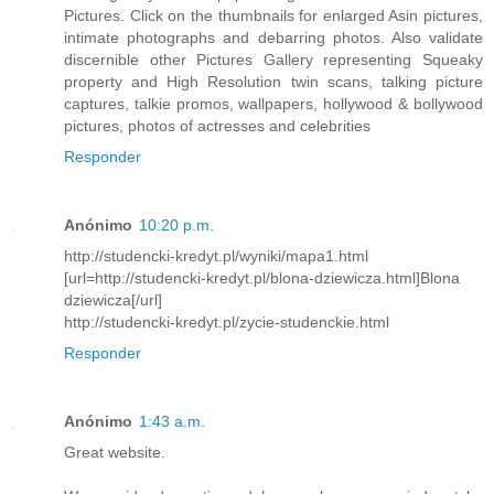
Pictures. Click on the thumbnails for enlarged Asin pictures,
intimate photographs and debarring photos. Also validate
discernible other Pictures Gallery representing Squeaky
property and High Resolution twin scans, talking picture
captures, talkie promos, wallpapers, hollywood & bollywood
pictures, photos of actresses and celebrities
Responder
Anónimo
10:20 p.m.
http://studencki-kredyt.pl/wyniki/mapa1.html
[url=http://studencki-kredyt.pl/blona-dziewicza.html]Blona
dziewicza[/url]
http://studencki-kredyt.pl/zycie-studenckie.html
Responder
Anónimo
1:43 a.m.
Great website.