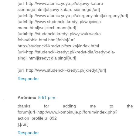
[url=http://www.atomic.yoyo.pl/objawy-kataru-
siennego.html]objawy kataru siennego[/url]
[url=http://www.atomic.yoyo.pl/alergeny.html]alergeny[/url]
[url=http://www.studencki-kredyt.pl/wojciech-
mann.html]wojciech mann[/url]
[url=http://studencki-kredyt.pl/wyszukiwarka-
fobia/fobia.html.html]fobia[/url]
http://studencki-kredyt.pl/szukaj/index.html
[url=http://studencki-kredyt.pl/kredyt-dla/kredyt-dla-
singli.html]kredyt dla singli[/url]
[url=http://www.studencki-kredyt.pl/]kredyt[/url]
Responder
Anónimo
5:51 p.m.
thanks for adding me to the
forum[url=http://www.kombinuje.pl/forum/index.php?
action=profile;u=892
].[/url]
Responder