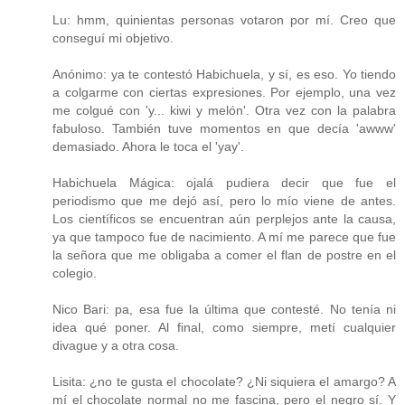
Lu: hmm, quinientas personas votaron por mí. Creo que
conseguí mi objetivo.
Anónimo: ya te contestó Habichuela, y sí, es eso. Yo tiendo
a colgarme con ciertas expresiones. Por ejemplo, una vez
me colgué con 'y... kiwi y melón'. Otra vez con la palabra
fabuloso. También tuve momentos en que decía 'awww'
demasiado. Ahora le toca el 'yay'.
Habichuela Mágica: ojalá pudiera decir que fue el
periodismo que me dejó así, pero lo mío viene de antes.
Los científicos se encuentran aún perplejos ante la causa,
ya que tampoco fue de nacimiento. A mí me parece que fue
la señora que me obligaba a comer el flan de postre en el
colegio.
Nico Bari: pa, esa fue la última que contesté. No tenía ni
idea qué poner. Al final, como siempre, metí cualquier
divague y a otra cosa.
Lisita: ¿no te gusta el chocolate? ¿Ni siquiera el amargo? A
mí el chocolate normal no me fascina, pero el negro sí. Y