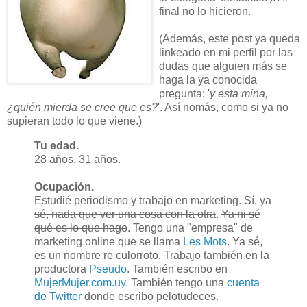
final no lo hicieron.
(Además, este post ya queda
linkeado en mi perfil por las
dudas que alguien más se
haga la ya conocida
pregunta: '
y esta mina,
¿quién mierda se cree que es?
'. Así nomás, como si ya no
supieran todo lo que viene.)
Tu edad.
28 años.
31 años.
Ocupación.
Estudié periodismo y trabajo en marketing. Sí, ya
sé, nada que ver una cosa con la otra
.
Ya ni sé
qué es lo que hago
. Tengo una "empresa" de
marketing online que se llama
Les Mots
. Ya sé,
es un nombre re culorroto. Trabajo también en la
productora
Pseudo
. También escribo en
MujerMujer.com.uy
. También tengo una
cuenta
de Twitter
donde escribo pelotudeces.