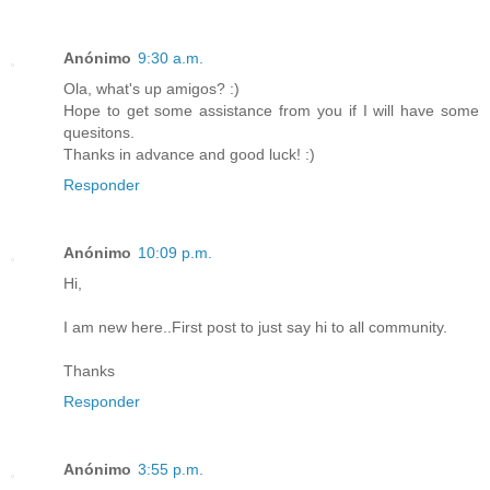
Anónimo
9:30 a.m.
Ola, what's up amigos? :)
Hope to get some assistance from you if I will have some
quesitons.
Thanks in advance and good luck! :)
Responder
Anónimo
10:09 p.m.
Hi,
I am new here..First post to just say hi to all community.
Thanks
Responder
Anónimo
3:55 p.m.