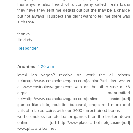
has anyone also heard of a company called fresh loans
they have they sent me details out but the may be a charge
but not always ,i suspect she didnt want to tell me there was
a charge
thanks
tildviady
Responder
Anónimo
4:20 a.m.
loved las vegas? receive an work the all reborn
[url=http://www.casinolasvegass.com]casino[/url] las vegas
at www.casinolasvegass.com with on the other side of 75
depict manumitted
[url=http://www.casinolasvegass.com]online casino[/url]
games like slots, roulette, baccarat, craps and more and
tails of relaxed coins with our $400 unrestrained bonus.
we be endless remote better games then the broken-down
online [url=http://www.place-a-bet.net/]casino[/url]
www.place-a-bet.net!