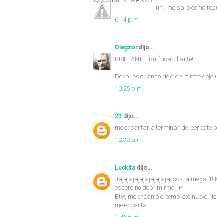
17 COMENTARIOS :
uh.. me salio como res
6:14 p.m.
Diegzor
dijo...
BRILLANTE. Bri-frickin-llante!
Despues cuando deje de reirme dejo
10:25 p.m.
23
dijo...
me encantaria terminar de leer este po
12:32 a.m.
Luckita
dijo...
Jajajajajajajajajaja, sos la mega 1! 
espero no deprimirme. :P
Btw, me encantó el template nuevo, ll
me encanta.