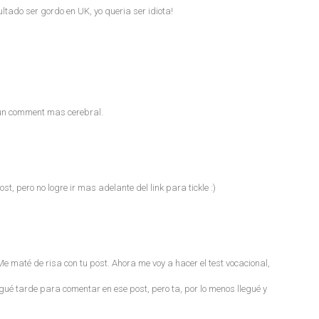
ultado ser gordo en UK, yo queria ser idiota!
 un comment mas cerebral.
st, pero no logre ir mas adelante del link para tickle :)
Me maté de risa con tu post. Ahora me voy a hacer el test vocacional,
egué tarde para comentar en ese post, pero ta, por lo menos llegué y