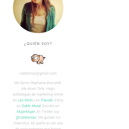
¿QUIÉN SOY?
catatonias@gmail.com
Me llamo Stephanie Biscomb.
Me dicen Tefa. Hago
estrategias de marketing online
en
Les Mots
y en
Pseudo
. Estoy
en
Doble Moral
. Escribo en
MujerMujer
. En Twitter soy
@catatonias
. Me gustan los
chanchos. Mi sueño es ser una
de esas personas que hacen