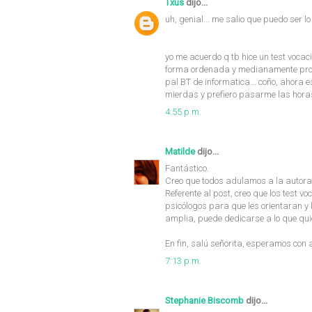
Txus
dijo...
uh, genial... me salio que puedo ser l
yo me acuerdo q tb hice un test vocac
forma ordenada y medianamente prolij
pal BT de informatica... coño, ahora
mierdas y prefiero pasarme las horas
4:55 p.m.
Matilde
dijo...
Fantástico.
Creo que todos adulamos a la autor
Referente al post, creo que los test 
psicólogos para que les orientaran y 
amplia, puede dedicarse a lo que qui
En fin, salú señorita, esperamos con
7:13 p.m.
Stephanie Biscomb
dijo...