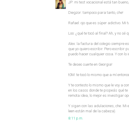
JP: mi test vocacional está tan bueno
Diegzor: tampoco para tanto, che!
Rafael: ojo que es súper adictivo. Mi 
Loo: ¿qué te tocó al final? Ah, y no sé
Alex: la factura del colegio siempre es
que yo quiero escribir. Pero escribir 
puedo hacer cualquier cosa. Y con lo i
Te deseo suerte en Georgia!
t0M: te tocó lo mismo que a mí entonces
Y te contesto lo mismo que le voy a 
en los casos donde te pispeás qué te 
remota idea, lo mejor es investigar op
Y sigan con las adulaciones, che. M
leen están mal de la cabeza).
8:11 p.m.