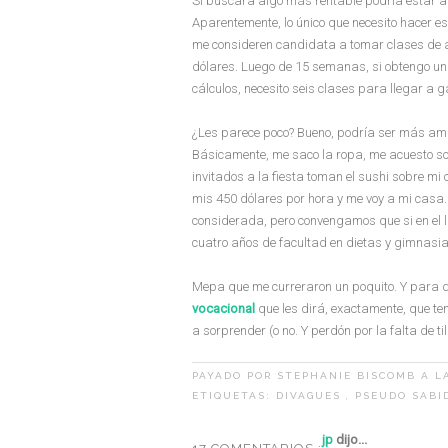
Si buscara algo más rentable podría estar 
Aparentemente, lo único que necesito hacer 
me consideren candidata a tomar clases de a
dólares. Luego de 15 semanas, si obtengo un
cálculos, necesito seis clases para llegar a
¿Les parece poco? Bueno, podría ser más am
Básicamente, me saco la ropa, me acuesto sob
invitados a la fiesta toman el sushi sobre mi 
mis 450 dólares por hora y me voy a mi casa.
considerada, pero convengamos que si en el li
cuatro años de facultad en dietas y gimnasia
Mepa que me curreraron un poquito. Y para q
vocacional
que les dirá, exactamente, que t
a sorprender (o no. Y perdón por la falta de tild
PAYADO POR
STEPHANIE BISCOMB
A L
ETIQUETAS:
DIVAGUES
,
PSEUDO SABI
jp
dijo...