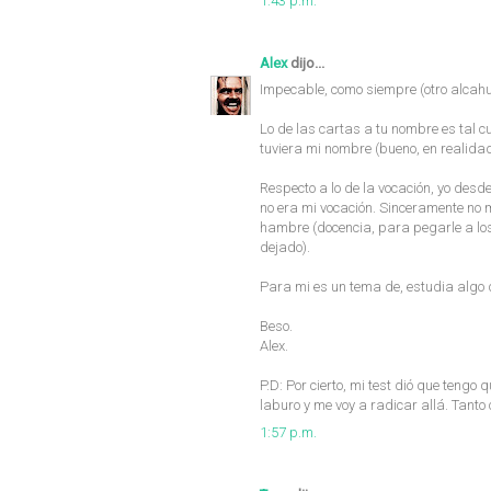
1:43 p.m.
Alex
dijo...
Impecable, como siempre (otro alcahue
Lo de las cartas a tu nombre es tal cu
tuviera mi nombre (bueno, en realidad
Respecto a lo de la vocación, yo desd
no era mi vocación. Sinceramente no
hambre (docencia, para pegarle a los
dejado).
Para mi es un tema de, estudia algo q
Beso.
Alex.
P.D: Por cierto, mi test dió que teng
laburo y me voy a radicar allá. Tanto c
1:57 p.m.