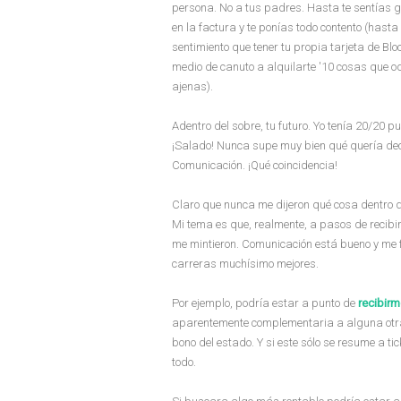
persona. No a tus padres. Hasta te sentías g
en la factura y te ponías todo contento (has
sentimiento que tener tu propia tarjeta de B
medio de canuto a alquilarte '10 cosas que od
ajenas).
Adentro del sobre, tu futuro. Yo tenía 20/20 p
¡Salado! Nunca supe muy bien qué quería decir 
Comunicación. ¡Qué coincidencia!
Claro que nunca me dijeron qué cosa dentro 
Mi tema es que, realmente, a pasos de recibi
me mintieron. Comunicación está bueno y me f
carreras muchísimo mejores.
Por ejemplo, podría estar a punto de
recibirm
aparentemente complementaria a alguna otra,
bono del estado. Y si este sólo se resume a 
todo.