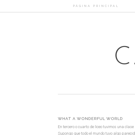
PÁGINA PRINCIPAL
C
WHAT A WONDERFUL WORLD
En tercero o cuarto de liceo tuvimos una clas
Supongo que todo el mundo tuvo algo parecido