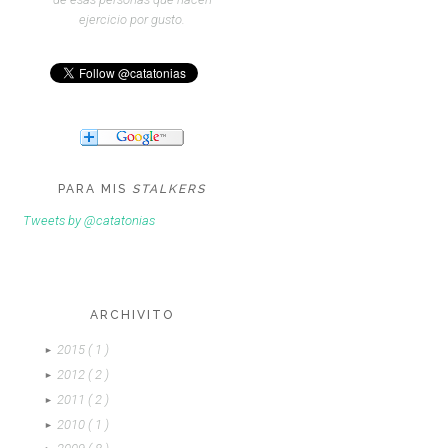
ejercicio por gusto.
PARA MIS
STALKERS
Tweets by @catatonias
ARCHIVITO
2015
( 1 )
►
2012
( 2 )
►
2011
( 2 )
►
2010
( 1 )
►