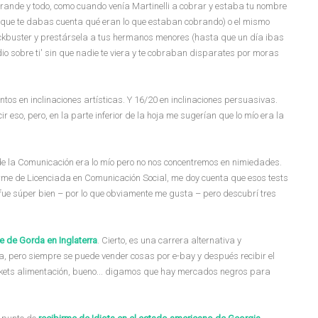
rande y todo, como cuando venía Martinelli a cobrar y estaba tu nombre
ta que te dabas cuenta qué eran lo que estaban cobrando) o el mismo
lockbuster y prestársela a tus hermanos menores (hasta que un día ibas
io sobre ti' sin que nadie te viera y te cobraban disparates por moras
untos en inclinaciones artísticas. Y 16/20 en inclinaciones persuasivas.
eso, pero, en la parte inferior de la hoja me sugerían que lo mío era la
de la Comunicación era lo mío pero no nos concentremos en nimiedades.
rme de Licenciada en Comunicación Social, me doy cuenta que esos tests
ue súper bien – por lo que obviamente me gusta – pero descubrí tres
e de Gorda en Inglaterra
. Cierto, es una carrera alternativa y
 pero siempre se puede vender cosas por e-bay y después recibir el
tickets alimentación, bueno... digamos que hay mercados negros para