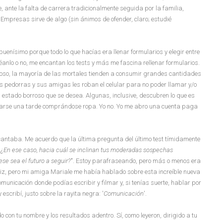
, ante la falta de carrera tradicionalmente seguida por la familia,
Empresas sirve de algo (sin ánimos de ofender, claro; estudié
enísimo porque todo lo que hacías era llenar formularios y elegir entre
réanlo o no, me encantan los tests y más me fascina rellenar formularios.
oso, la mayoría de las mortales tienden a consumir grandes cantidades
as pedorras y sus amigas les roban el celular para no poder llamar y/o
estado borroso que se desea. Algunas, inclusive, descubren lo que es
sarse una tarde comprándose ropa. Yo no. Yo me abro una cuenta paga
cantaba. Me acuerdo que la última pregunta del último test tímidamente
? ¿En ese caso, hacia cuál se inclinan tus moderadas sospechas
se sea el futuro a seguir?
". Estoy parafraseando, pero más o menos era
ctriz, pero mi amiga Mariale me había hablado sobre esta increíble nueva
unicación donde podías escribir y filmar y, si tenías suerte, hablar por
 escribí, justo sobre la rayita negra: '
Comunicación
'.
o con tu nombre y los resultados adentro. Sí, como leyeron, dirigido a tu