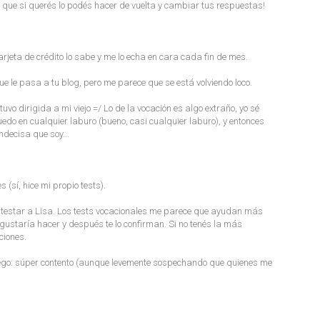
, que si querés lo podés hacer de vuelta y cambiar tus respuestas!
tarjeta de crédito lo sabe y me lo echa en cara cada fin de mes.
 que le pasa a tu blog, pero me parece que se está volviendo loco.
tuvo dirigida a mi viejo =/ Lo de la vocación es algo extraño, yo sé
puedo en cualquier laburo (bueno, casi cualquier laburo), y entonces
ndecisa que soy...
 (sí, hice mi propio tests).
contestar a Lisa. Los tests vocacionales me parece que ayudan más
gustaría hacer y después te lo confirman. Si no tenés la más
ciones.
i ego: súper contento (aunque levemente sospechando que quienes me