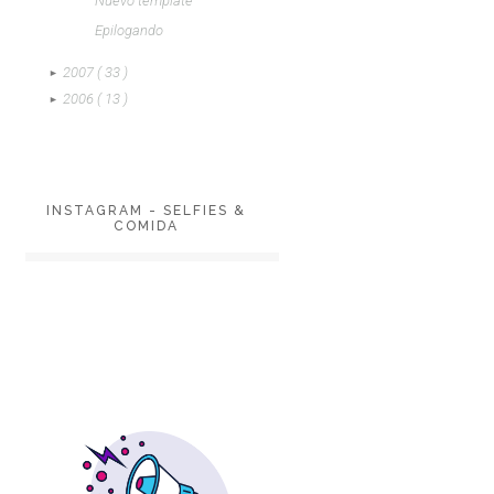
Nuevo template
Epilogando
2007
( 33 )
►
2006
( 13 )
►
INSTAGRAM - SELFIES &
COMIDA