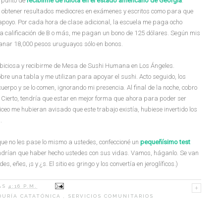
a punto de
recibirme de Idiota en el estado americano de Georgia
.
es obtener resultados mediocres en exámenes y escritos como para que
poyo. Por cada hora de clase adicional, la escuela me paga ocho
a calificación de B o más, me pagan un bono de 125 dólares. Según mis
 ganar 18,000 pesos uruguayos sólo en bonos.
biciosa y recibirme de Mesa de Sushi Humana en Los Ángeles.
re una tabla y me utilizan para apoyar el sushi. Acto seguido, los
cuerpo y se lo comen, ignorando mi presencia. Al final de la noche, cobro
 Cierto, tendría que estar en mejor forma que ahora para poder ser
ceo me hubieran avisado que este trabajo existía, hubiese invertido los
.
ue no les pase lo mismo a ustedes, confeccioné un
pequeñísimo test
endrían que haber hecho ustedes con sus vidas. Vamos, háganlo. Se van
es, eñes, ¡s y ¿s. El sitio es gringo y los convertía en jeroglíficos.)
AS
4:16 P.M.
DURÍA CATATÓNICA
,
SERVICIOS COMUNITARIOS