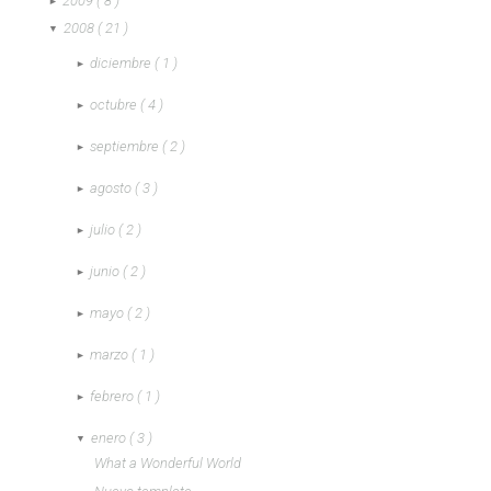
2009
( 8 )
►
2008
( 21 )
▼
diciembre
( 1 )
►
octubre
( 4 )
►
septiembre
( 2 )
►
agosto
( 3 )
►
julio
( 2 )
►
junio
( 2 )
►
mayo
( 2 )
►
marzo
( 1 )
►
febrero
( 1 )
►
enero
( 3 )
▼
What a Wonderful World