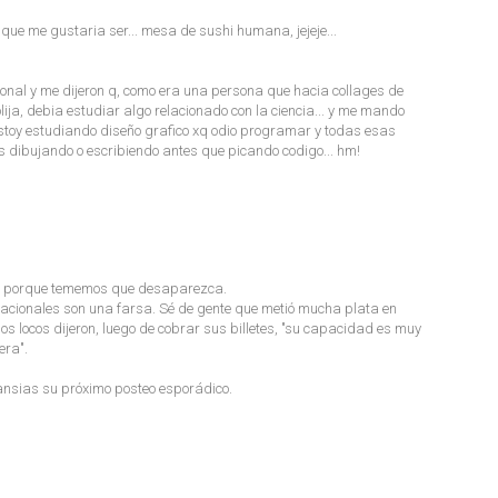
o que me gustaria ser... mesa de sushi humana, jejeje...
ional y me dijeron q, como era una persona que hacia collages de
a, debia estudiar algo relacionado con la ciencia... y me mando
 estoy estudiando diseño grafico xq odio programar y todas esas
 dibujando o escribiendo antes que picando codigo... hm!
a porque tememos que desaparezca.
vocacionales son una farsa. Sé de gente que metió mucha plata en
los locos dijeron, luego de cobrar sus billetes, "su capacidad es muy
era".
 ansias su próximo posteo esporádico.