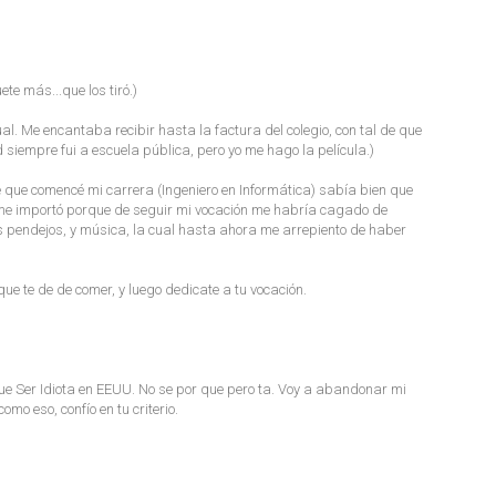
te más...que los tiró.)
al. Me encantaba recibir hasta la factura del colegio, con tal de que
 siempre fui a escuela pública, pero yo me hago la película.)
e que comencé mi carrera (Ingeniero en Informática) sabía bien que
 me importó porque de seguir mi vocación me habría cagado de
 pendejos, y música, la cual hasta ahora me arrepiento de haber
ue te de de comer, y luego dedicate a tu vocación.
o que Ser Idiota en EEUU. No se por que pero ta. Voy a abandonar mi
omo eso, confío en tu criterio.