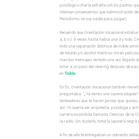
psicólogo o charla extraña con los padres que
intentan convencernos que Administración de 
Periodismo, no soy nadie para juzgar).
Recuerdo que Orientación Vocacional estaba bu
a, b o c. A veces hasta había una d y todo. C
Ante una separación dolorosa de índole amor
de helado y/o alcohol mientras miran películ
mandar mensajes de texto una vez llegado al 
estar a un paso del clearing después de pa
en
Tickle
.
En fin, Orientación Vocacional también me en
preguntaba: "
¿Ya tienes una carrera elegida
tanteadoras que te hacen pensar que, quizás, e
así. Yo quería ser arquitecta, psicóloga y a
carrera escondida llamada Ciencias de la Com
la radio. Sin dudarlo, tomé la lapicera negra y
A fin de año te entregaban un sobrecito sellad