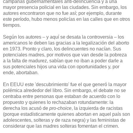
campañas gubernamentales anti-delincuencia y a una
mayor presencia policial en las ciudades. Sin embargo, los
autores encontraron que no fue así; por ejemplo, dura
nte
este período, hubo menos policías en las calles que en otros
tiempos.
Según los autores – y aquí se desata la controversia – los
americanos le deben las gracias a la legalización del aborto
en 1973. Pronto y claro, los delincuentes no nacían. Sus
potenciales madres, por motivos que van desde la pobreza
a la falta de madurez, sabían que no iban a poder darle a
sus potenciales hijos una vida con oportunidades y, por
ende, abortaban.
En EEUU este 'descubrimiento' fue el que generó la mayor
polémica alrededor del libro. Sin embargo, el debate no se
centraba entre personas que
estaban de acuerdo con lo
propuesto y quienes lo rechazaban rotundamente: la
derecha los acusó de
pro-choice
, la izquierda de racistas
(porque estadísticamente quienes abortan en aquel país son
adolescentes, solteras y de raza negra) y las feministas de
considerar que las madres solteras fomentan el crimen.