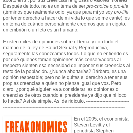
aborto en sí, por sus creencias religiosas o valores morales.
Después de todo, no es un tema de ser
pro-choice
o
pro-life
(términos que realmente odio, ya que para mí yo soy
pro-life
por tener derecho a hacer de mi vida lo que se me cante), es
un tema de cuándo personalmente creemos que un cigoto,
un embrión o un feto es un humano.
Existen miles de opiniones sobre el tema, y con todo el
mam
bo de la ley de Salud Sexual y Reproductiva,
seguramente las conozcamos todos. Lo que no entiendo es
por qué quienes toman opiniones más conservadoras al
respecto sienten esa necesidad d
e imponer sus creencias al
resto de la población. ¿Nunca abortarías? Bárbaro, es una
opinión respetable; pero no le quites el derecho a tener sus
propias creencias a quien no piensa igual que vos. Pero
claro, ¿por qué alguien va a considerar las opiniones o
creencias de otros cuando el presidente ya dijo que ni loco
lo hacía? Así de simple. Así de ridículo.
-----------------------------
----------------------------------------------------------------------------------
En el 2005, el economista
Steven Lev
itt y el
periodista Stephen