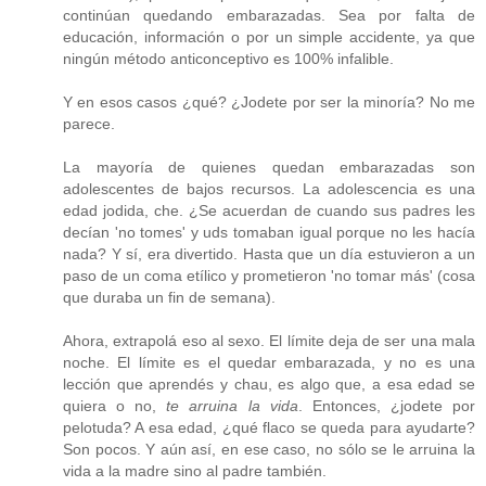
continúan quedando embarazadas. Sea por falta de
educación, información o por un simple accidente, ya que
ningún método anticonceptivo es 100% infalible.
Y en esos casos ¿qué? ¿Jodete por ser la minoría? No me
parece.
La mayoría de quienes quedan embarazadas son
adolescentes de bajos recursos. La adolescencia es una
edad jodida, che. ¿Se acuerdan de cuando sus padres les
decían 'no tomes' y uds tomaban igual porque no les hacía
nada? Y sí, era divertido. Hasta que un día estuvieron a un
paso de un coma etílico y prometieron 'no tomar más' (cosa
que duraba un fin de semana).
Ahora, extrapolá eso al sexo. El límite deja de ser una mala
noche. El límite es el quedar embarazada, y no es una
lección que aprendés y chau, es algo que, a esa edad se
quiera o no,
te arruina la vida
. Entonces, ¿jodete por
pelotuda? A esa edad, ¿qué flaco se queda para ayudarte?
Son pocos. Y aún así, en ese caso, no sólo se le arruina la
vida a la madre sino al padre también.