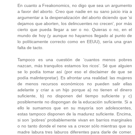
En cuanto a Freakonomics, no digo que sea un argumento
a favor del aborto. Creo que nadie en su sano juicio iria a
argumentar a la despenalización del aborto diciendo que 'si
dejamos que aborten, los delincuentes no crecen', por más
cierto que pueda llegar a ser o no. Quieras o no, en el
mundo de hoy (y aunque no hayamos llegado al punto de
lo políticamente correcto como en EEUU), sería una gran
falta de tacto.
Tampoco es una cuestión de 'cuantos menos pobres
nazcan, más tranquilos estamos los ricos'. Sé que alguien
se lo podía tomar así (por eso el disclaimer de que se
podía malinterpretar). Es afrontar una realidad: las mujeres
de menos recursos económicos no pueden salir ellas
adelante y criar a un hijo porque a) no tienen el dinero
suficiente, b) no disponen del tiempo suficiente y c)
posiblemente no dispongan de la educación suficiente. Si a
ello le sumamos que en su mayoría son adolescentes,
estas tampoco disponen de la madurez suficiente. Encima,
si son 'pobres' probablemente vivan en barrios marginales
o no tanto donde el nene va a crecer sólo mientras que su
madre labura tres laburos diferentes para darle de comer.