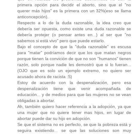
primera opción para decidir el aborto, sino que el "no
querer más hijos" es la primera con un 32%(eso se llama
anticoncepción).
Respecto a lo de la duda razonable, la idea creo que
debería ser opuesta, como existe una duda razonable se
debería protejer (o pensar antes en...) al ser que "no
sabemos si está vivo" pero que puede estarlo.
Bajo el concepto de que la "duda razonable" es escusa
para "matar" podríamos decir que los que matan negros
porque tienen la convición de que no son "humanos" tienen
razón, solo porque nadie les demostró que si lo fueran...
(OJO que es solo un ejemplo extremo, no quiero ser
acusado ahora de racista :S)
Estoy de acuerdo con la despenalización, pero esa
despenalización tiene que venir acompañada de
educación... y de medios para que las mujeres no se vean
obligadas a abortar.
Ah, también quiero hacer referencia a la adopción, ya que
una mujer que no quiere tener mas hijos, en lugar de
abortar puede dar su hijo en adopción.
Se que el sistema no es perfecto, se que la pobreza está y
seguira existiendo... se que las soluciones son muy